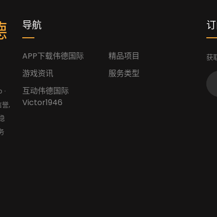
德
导航
订
APP下载伟德国际
精品项目
获
游戏资讯
服务类型
互动伟德国际
 ·
Victor1946
誉,
稳
务