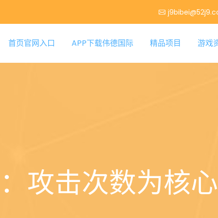
j9bibei@52j9.
首页官网入口
APP下载伟德国际
精品项目
游戏
：攻击次数为核心