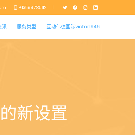
|
com
+13594780112
资讯
服务类型
互动伟德国际victor1946
的新设置