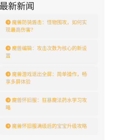
最新新闻
魔兽防骑盾击：怪物围攻，如何实
现最高伤害？
魔兽编辑：攻击次数为核心的新设
置
魔兽游戏退出全屏：简单操作，畅
享多屏体验
魔兽怀旧服：狂暴魔法药水学习攻
略
魔兽怀旧服满级后的宝宝升级攻略