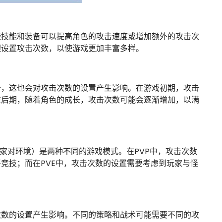
些技能和装备可以提高角色的攻击速度或增加额外的攻击次
理设置攻击次数，以使游戏更加丰富多样。
升，这也会对攻击次数的设置产生影响。在游戏初期，攻击
在后期，随着角色的成长，攻击次数可能会逐渐增加，以满
玩家对环境）是两种不同的游戏模式。在PVP中，攻击次数
竞技；而在PVE中，攻击次数的设置需要考虑到玩家与怪
。
次数的设置产生影响。不同的策略和战术可能需要不同的攻