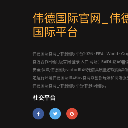
伟德国际官网_伟
国际平台
伟德国际官网_伟德国际平台2026 · FIFA · World · Cup
官方合作-网页版官网·登录·入口·网址：BAIDU點AG▓信
安全,保障,伟德国际victor1946凭借高质量游戏内容和
定运行环境伟德国际1946bv官网以创新玩法和高端服
伟德国际官网_伟德国际平台伟德bv国际.。
社交平台